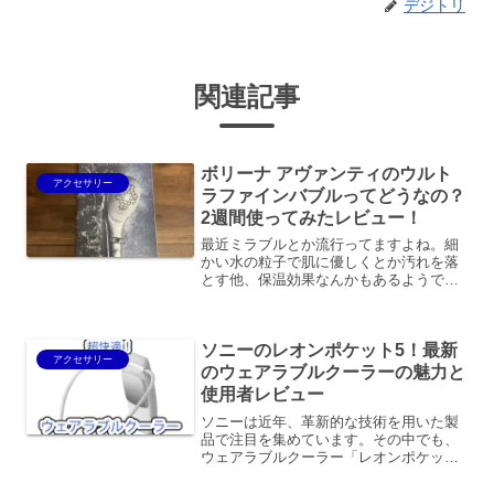
デジトリ
関連記事
ボリーナ アヴァンティのウルト
アクセサリー
ラファインバブルってどうなの？
2週間使ってみたレビュー！
最近ミラブルとか流行ってますよね。細
かい水の粒子で肌に優しくとか汚れを落
とす他、保温効果なんかもあるようで
す。とはいえ、ミラブルは商標なので、
店頭で「ミラブルください」って言うと
ミラブルの製品しか出てこないので、ご
ソニーのレオンポケット5！最新
注意ください。さて、今回紹...
アクセサリー
のウェアラブルクーラーの魅力と
使用者レビュー
ソニーは近年、革新的な技術を用いた製
品で注目を集めています。その中でも、
ウェアラブルクーラー「レオンポケッ
ト」シリーズは、多くのユーザーから高
い評価を受けています。本記事では、最