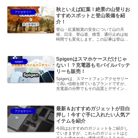
新モデルであるレオンポケット5の特徴
秋といえば紅葉！絶景の山登りお
と、その使用者レビューを詳...
アクセサリー
すすめスポットと登山装備を紹
介！
登山・紅葉観賞の安全について山の天
候、日没、登山道、積雪、通行止めは短
時間でも変化します。この記事は登山計
画や装備判断を代替しません。入山前に
管理者・自治体・気象機関の最新情報を
確認し、経験・体力に合うルート、地
Spigenはスマホケースだけじゃ
図、十分な防寒・雨具・水分、...
spigen
ない！？充電器もモバイルバッテ
リーも販売！
Spigenは、スマートフォンアクセサリー
で高い信頼を得ているブランドですが、
充電器の分野でもその品質とデザインで
注目を集めています。今回は、Spigenの
充電器やモバイルバッテリーの特長やお
すすめ製品についてご紹介します。
最新＆おすすめガジェットが目白
Spigenの充...
アクセサリー
押し！今すぐ手に入れたい人気ア
イテムを紹介
今回はおすすめのガジェットをご紹介し
ていきますが、これらのガジェットはと