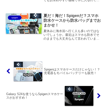
てもお求めやすい価格で手に入るので
す！最新でおすすめのガジェットを安く
手に入れることができるので、楽しみな
がらお得にガジェットをゲットしましょ
夏だ！海だ！Spigenだ？スマホ
う！※今回は商品リンク多め...
spigen
防水ケースから防水バッグまでお
まかせ！
夏休みに海水浴へ行く人も多いのではな
いでしょうか。最近はスマホも防水でそ
のままでも大丈夫なんて言われています
が、不安な方も多いと思います。いくら
スマホが防水とはいえ、海水は普通の水
と違うことや、水辺や雨天時の使用には
特に注意が必要です。そこ...
Spigenはスマホケースだけじゃない！？
充電器もモバイルバッテリーも販売！
Galaxy S24を使うならSpigenスマホケー
スがおすすめ！