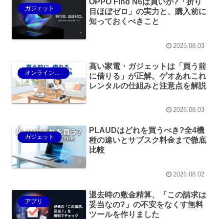
OPPO Find N6は買いか?「折り
ガジェット
目ほぼゼロ」の実力と、購入前に
知っておくべきこと
2026.08.03
高い家電・ガジェットは「買う前
オンラインショップ
に借りる」が正解。ゲオあれこれ
レンタルの仕組みと注意点を解説
2026.08.03
PLAUDはどれを買うべき?全4機
ガジェット
種の違いとサブスク料金まで徹底
比較
2026.08.02
退去時の敷金精算、「この請求は
アプリ
妥当なの?」の不安をなくす無料
ツールを作りました