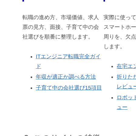
転職の進め方、市場価値、求人
実際に使っ
票の見方、面接、子育て中の会
スマートホ
社選びを順番に整理します。
周りを、欠
します。
ITエンジニア転職完全ガイ
ド
在宅エ
年収が適正か調べる方法
折りた
レビュ
子育て中の会社選び15項目
ロボッ
ュー