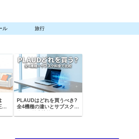
ール
旅行
は
PLAUDはどれを買うべき?
正
全4機種の違いとサブスク料
タル
金まで徹底比較
説