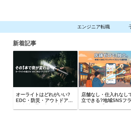
エンジニア転職
新着記事
オーライトはどれがいい?
店舗なし・仕入れなし
EDC・防災・アウトドア、
立できる?地域SNSフ
用途別の選び方を解説
チャイズ「まちアカ」
組みと、加盟前に確認
きこと