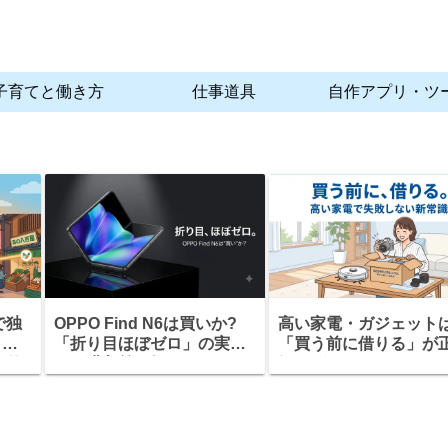
子育てと働き方
仕事道具
自作アプリ・ツ
で独
OPPO Find N6は買いか?
高い家電・ガジェット
ラン
「折り目ほぼゼロ」の実力
「買う前に借りる」が
の仕
と、購入前に知っておくべ
解。ゲオあれこれレン
すべ
きこと
の仕組みと注意点を解