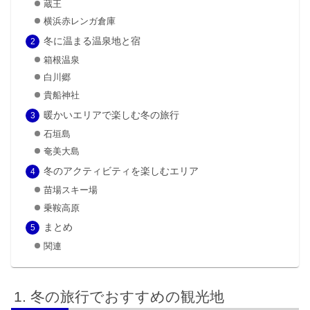
蔵王
横浜赤レンガ倉庫
冬に温まる温泉地と宿
箱根温泉
白川郷
貴船神社
暖かいエリアで楽しむ冬の旅行
石垣島
奄美大島
冬のアクティビティを楽しむエリア
苗場スキー場
乗鞍高原
まとめ
関連
冬の旅行でおすすめの観光地