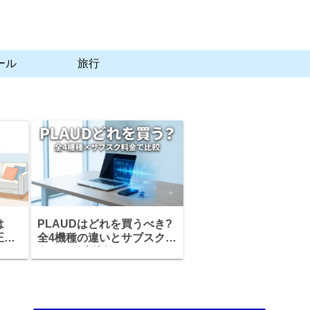
ール
旅行
は
PLAUDはどれを買うべき?
正
全4機種の違いとサブスク料
タル
金まで徹底比較
説