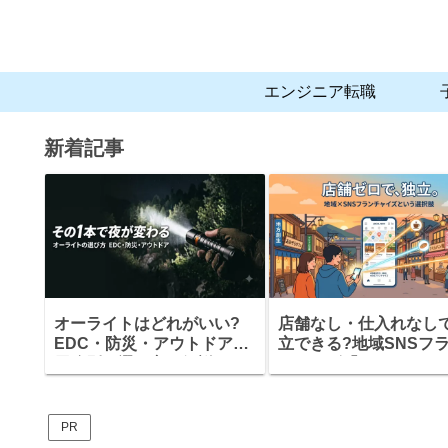
エンジニア転職
新着記事
オーライトはどれがいい?
店舗なし・仕入れなし
EDC・防災・アウトドア、
立できる?地域SNSフ
用途別の選び方を解説
チャイズ「まちアカ」
組みと、加盟前に確認
きこと
PR