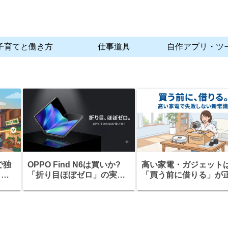
子育てと働き方
仕事道具
自作アプリ・ツ
で独
OPPO Find N6は買いか?
高い家電・ガジェット
ラン
「折り目ほぼゼロ」の実力
「買う前に借りる」が
の仕
と、購入前に知っておくべ
解。ゲオあれこれレン
すべ
きこと
の仕組みと注意点を解