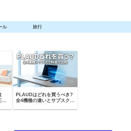
ール
旅行
は
PLAUDはどれを買うべき?
正
全4機種の違いとサブスク料
タル
金まで徹底比較
説