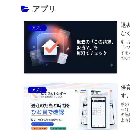
アプリ
退
アプリ
な
引っ
「ハ
する
のな
保
アプリ
す
朝の
っけ
の連
よう