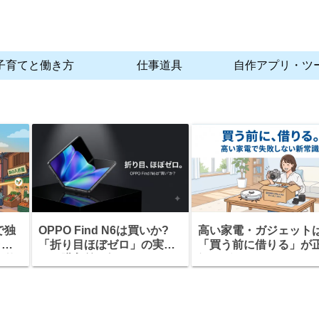
子育てと働き方
仕事道具
自作アプリ・ツ
で独
OPPO Find N6は買いか?
高い家電・ガジェット
ラン
「折り目ほぼゼロ」の実力
「買う前に借りる」が
の仕
と、購入前に知っておくべ
解。ゲオあれこれレン
すべ
きこと
の仕組みと注意点を解