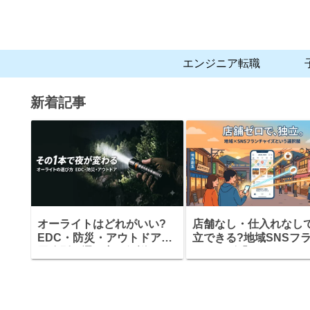
エンジニア転職
新着記事
オーライトはどれがいい?
店舗なし・仕入れなし
EDC・防災・アウトドア、
立できる?地域SNSフ
用途別の選び方を解説
チャイズ「まちアカ」
組みと、加盟前に確認
きこと