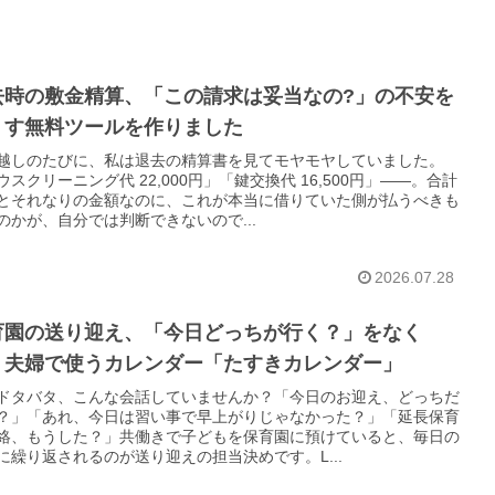
去時の敷金精算、「この請求は妥当なの?」の不安を
くす無料ツールを作りました
越しのたびに、私は退去の精算書を見てモヤモヤしていました。
ウスクリーニング代 22,000円」「鍵交換代 16,500円」——。合計
とそれなりの金額なのに、これが本当に借りていた側が払うべきも
のかが、自分では判断できないので...
2026.07.28
育園の送り迎え、「今日どっちが行く？」をなく
。夫婦で使うカレンダー「たすきカレンダー」
ドタバタ、こんな会話していませんか？「今日のお迎え、どっちだ
？」「あれ、今日は習い事で早上がりじゃなかった？」「延長保育
絡、もうした？」共働きで子どもを保育園に預けていると、毎日の
に繰り返されるのが送り迎えの担当決めです。L...