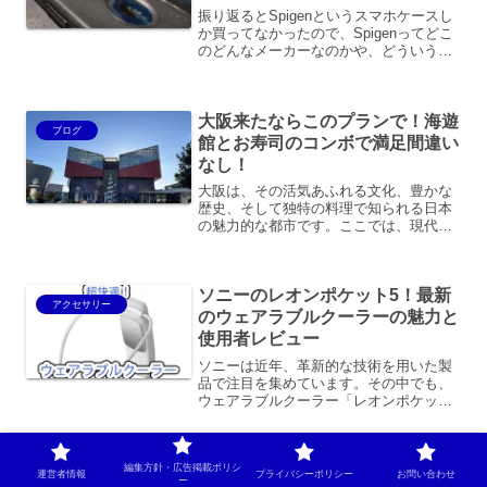
振り返るとSpigenというスマホケースし
か買ってなかったので、Spigenってどこ
のどんなメーカーなのかや、どういうラ
インナップなのかをまとめてみました。
スマホケースの中でも耐久性に優れ、コ
スパの良い商品ですので、最近の高いス
大阪来たならこのプランで！海遊
マホを守るために必須です。
ブログ
館とお寿司のコンボで満足間違い
なし！
大阪は、その活気あふれる文化、豊かな
歴史、そして独特の料理で知られる日本
の魅力的な都市です。ここでは、現代と
過去が融合し、古い伝統と最先端のイノ
ベーションが見事に共存しています。大
阪城、通天閣、梅田スカイビルのような
ソニーのレオンポケット5！最新
ド定番な名所から、道頓堀...
アクセサリー
のウェアラブルクーラーの魅力と
使用者レビュー
ソニーは近年、革新的な技術を用いた製
品で注目を集めています。その中でも、
ウェアラブルクーラー「レオンポケッ
ト」シリーズは、多くのユーザーから高
い評価を受けています。本記事では、最
新モデルであるレオンポケット5の特徴
と、その使用者レビューを詳...
編集方針・広告掲載ポリシ
運営者情報
プライバシーポリシー
お問い合わせ
ー