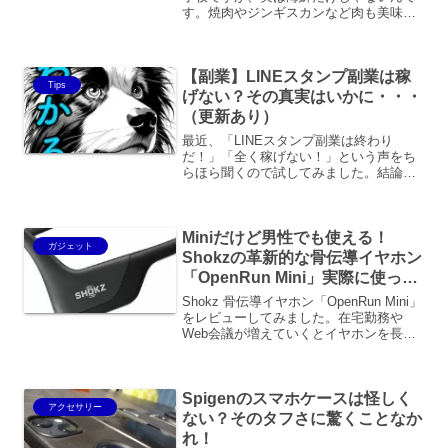
す。焼肉やジンギスカンなど肉も美味し
いと評判があります。それは苫小牧市の
ある場所が海に面している反面、主要都
市と連続して結んでいる拠点であること
【副業】LINEスタンプ副業は稼
が考えられます。流通の要として良い食
Tips
材が日々やってくるため、鮮度の高い美
げない？その真実はいかに・・・
味しい食材にありつけるというわけで
（更新あり）
す。
最近、「LINEスタンプ副業は終わり
だ！」「全く稼げない！」という声をち
らほら聞くので試してみました。結論か
ら言うと「やり方次第」です。分配金が
減ったと言う直接的な面もありますが、
ブログ然り、Youtube然り、刺さるもの
Miniだけど男性でも使える！
がないと購入してく...
ガジェット
Shokzの革新的な骨伝導イヤホン
「OpenRun Mini」実際に使って
みたレビュー！
Shokz 骨伝導イヤホン「OpenRun Mini」
をレビューしてみました。在宅勤務や
Web会議が増えていくとイヤホンを長時
間付けることになるため、耳が痛くなっ
たり、バッテリーが切れたり様々問題に
直面します。そんな不便さを解消するイ
Spigenのスマホケースは怪しく
ヤホンですが、スポーツにも使えて1つで
アクセサリー
複数シーンで活躍できます。
ない？そのタフさに驚くことなか
れ！